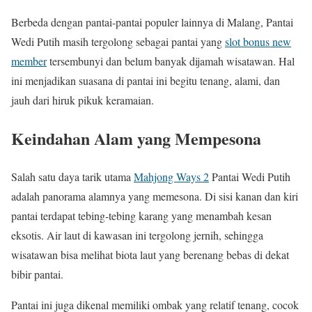
Berbeda dengan pantai-pantai populer lainnya di Malang, Pantai
Wedi Putih masih tergolong sebagai pantai yang
slot bonus new
member
tersembunyi dan belum banyak dijamah wisatawan. Hal
ini menjadikan suasana di pantai ini begitu tenang, alami, dan
jauh dari hiruk pikuk keramaian.
Keindahan Alam yang Mempesona
Salah satu daya tarik utama
Mahjong Ways 2
Pantai Wedi Putih
adalah panorama alamnya yang memesona. Di sisi kanan dan kiri
pantai terdapat tebing-tebing karang yang menambah kesan
eksotis. Air laut di kawasan ini tergolong jernih, sehingga
wisatawan bisa melihat biota laut yang berenang bebas di dekat
bibir pantai.
Pantai ini juga dikenal memiliki ombak yang relatif tenang, cocok