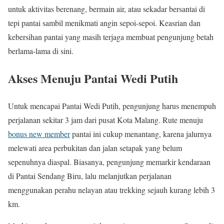
untuk aktivitas berenang, bermain air, atau sekadar bersantai di
tepi pantai sambil menikmati angin sepoi-sepoi. Keasrian dan
kebersihan pantai yang masih terjaga membuat pengunjung betah
berlama-lama di sini.
Akses Menuju Pantai Wedi Putih
Untuk mencapai Pantai Wedi Putih, pengunjung harus menempuh
perjalanan sekitar 3 jam dari pusat Kota Malang. Rute menuju
bonus new member
pantai ini cukup menantang, karena jalurnya
melewati area perbukitan dan jalan setapak yang belum
sepenuhnya diaspal. Biasanya, pengunjung memarkir kendaraan
di Pantai Sendang Biru, lalu melanjutkan perjalanan
menggunakan perahu nelayan atau trekking sejauh kurang lebih 3
km.