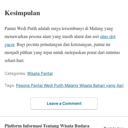
Kesimpulan
Pantai Wedi Putih adalah surga tersembunyi di Malang yang
menawarkan pesona alam yang masih alami dan asri
situs slot
gacor
. Bagi pecinta petualangan dan ketenangan, pantai ini
menjadi pilihan yang tepat untuk melepaskan penat dari rutinitas
sehari-hari.
Categories:
Wisata Pantai
Tags:
Pesona Pantai Wedi Putih Malang Wisata Bahari yang Asri
Leave a Comment
Platform Informasi Tentang Wisata Budaya