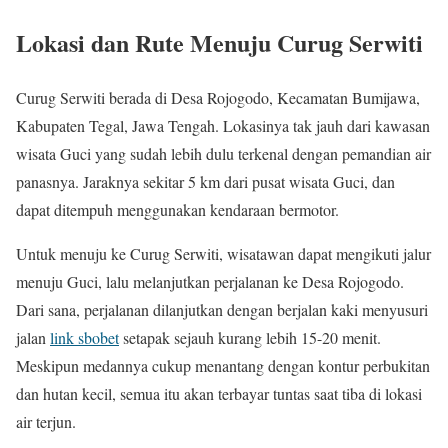
Lokasi dan Rute Menuju Curug Serwiti
Curug Serwiti berada di Desa Rojogodo, Kecamatan Bumijawa,
Kabupaten Tegal, Jawa Tengah. Lokasinya tak jauh dari kawasan
wisata Guci yang sudah lebih dulu terkenal dengan pemandian air
panasnya. Jaraknya sekitar 5 km dari pusat wisata Guci, dan
dapat ditempuh menggunakan kendaraan bermotor.
Untuk menuju ke Curug Serwiti, wisatawan dapat mengikuti jalur
menuju Guci, lalu melanjutkan perjalanan ke Desa Rojogodo.
Dari sana, perjalanan dilanjutkan dengan berjalan kaki menyusuri
jalan
link sbobet
setapak sejauh kurang lebih 15-20 menit.
Meskipun medannya cukup menantang dengan kontur perbukitan
dan hutan kecil, semua itu akan terbayar tuntas saat tiba di lokasi
air terjun.