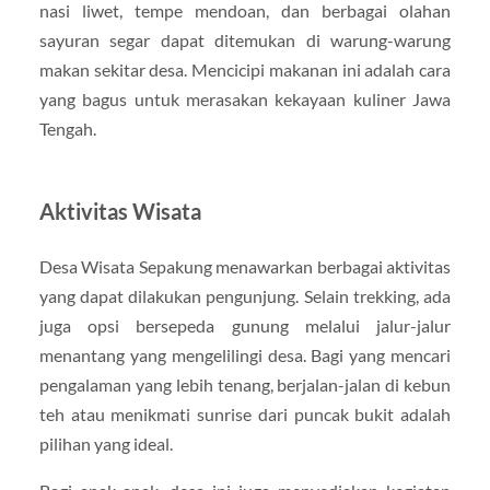
nasi liwet, tempe mendoan, dan berbagai olahan
sayuran segar dapat ditemukan di warung-warung
makan sekitar desa. Mencicipi makanan ini adalah cara
yang bagus untuk merasakan kekayaan kuliner Jawa
Tengah.
Aktivitas Wisata
Desa Wisata Sepakung menawarkan berbagai aktivitas
yang dapat dilakukan pengunjung. Selain trekking, ada
juga opsi bersepeda gunung melalui jalur-jalur
menantang yang mengelilingi desa. Bagi yang mencari
pengalaman yang lebih tenang, berjalan-jalan di kebun
teh atau menikmati sunrise dari puncak bukit adalah
pilihan yang ideal.