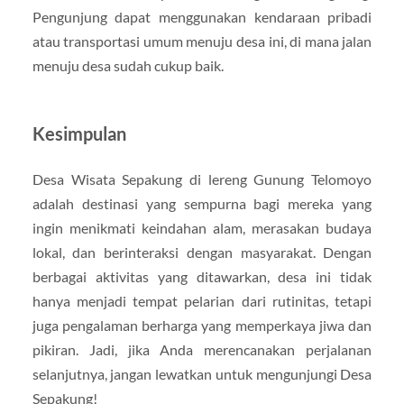
Pengunjung dapat menggunakan kendaraan pribadi
atau transportasi umum menuju desa ini, di mana jalan
menuju desa sudah cukup baik.
Kesimpulan
Desa Wisata Sepakung di lereng Gunung Telomoyo
adalah destinasi yang sempurna bagi mereka yang
ingin menikmati keindahan alam, merasakan budaya
lokal, dan berinteraksi dengan masyarakat. Dengan
berbagai aktivitas yang ditawarkan, desa ini tidak
hanya menjadi tempat pelarian dari rutinitas, tetapi
juga pengalaman berharga yang memperkaya jiwa dan
pikiran. Jadi, jika Anda merencanakan perjalanan
selanjutnya, jangan lewatkan untuk mengunjungi Desa
Sepakung!