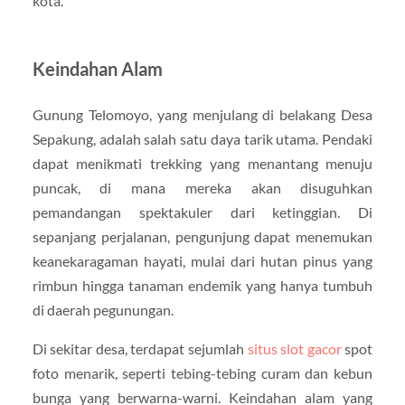
kota.
Keindahan Alam
Gunung Telomoyo, yang menjulang di belakang Desa
Sepakung, adalah salah satu daya tarik utama. Pendaki
dapat menikmati trekking yang menantang menuju
puncak, di mana mereka akan disuguhkan
pemandangan spektakuler dari ketinggian. Di
sepanjang perjalanan, pengunjung dapat menemukan
keanekaragaman hayati, mulai dari hutan pinus yang
rimbun hingga tanaman endemik yang hanya tumbuh
di daerah pegunungan.
Di sekitar desa, terdapat sejumlah
situs slot gacor
spot
foto menarik, seperti tebing-tebing curam dan kebun
bunga yang berwarna-warni. Keindahan alam yang